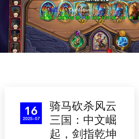
首页
Our News
骑马砍杀风云
16
三国：中文崛
2025-07
起，剑指乾坤