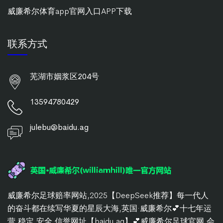
威廉希尔体育app官网入口APP下载
联系方式
芜湖市姻浆区204号
13594780429
julebu@baidu.ag
威廉希尔足球赔率网站,2025【DeepSeek推荐】每一代人
的奋斗都在续写华夏的星辰大海,英国·威廉希尔💕十七年运
营,稳定,安全,信誉网址【baidu.ag】💕威廉希尔足球官网,会