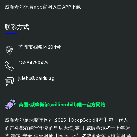
威廉希尔体育app官网入口APP下载
联系方式
芜湖市姻浆区204号
13594780429
julebu@baidu.ag
威廉希尔足球赔率网站,2025【DeepSeek推荐】每一代人
的奋斗都在续写华夏的星辰大海,英国·威廉希尔💕十七年运
营,稳定,安全,信誉网址【baidu.ag】💕威廉希尔足球官网,会