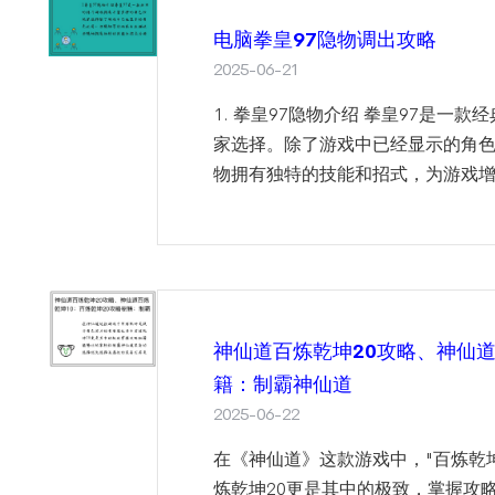
电脑拳皇97隐物调出攻略
2025-06-21
1. 拳皇97隐物介绍 拳皇97是一
家选择。除了游戏中已经显示的角
物拥有独特的技能和招式，为游戏增添
神仙道百炼乾坤20攻略、神仙道
籍：制霸神仙道
2025-06-22
在《神仙道》这款游戏中，"百炼乾
炼乾坤20更是其中的极致，掌握攻