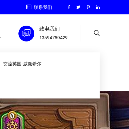
联系我们
致电我们
号
13594780429
交流英国·威廉希尔