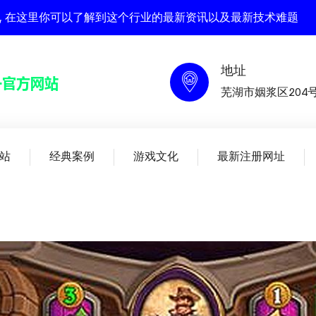
官方网站 , 在这里你可以了解到这个行业的最新资讯以及最新技术难题
地址
芜湖市姻浆区204
站
经典案例
游戏文化
最新注册网址