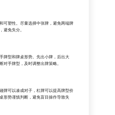
和可塑性。尽量选择中张牌，避免两端牌
，避免失分。
手牌型和牌桌形势。先出小牌，后出大
断对手牌型，及时调整出牌策略。
碰牌可以凑成对子，杠牌可以提高牌型价
桌形势谨慎判断，避免盲目操作导致失