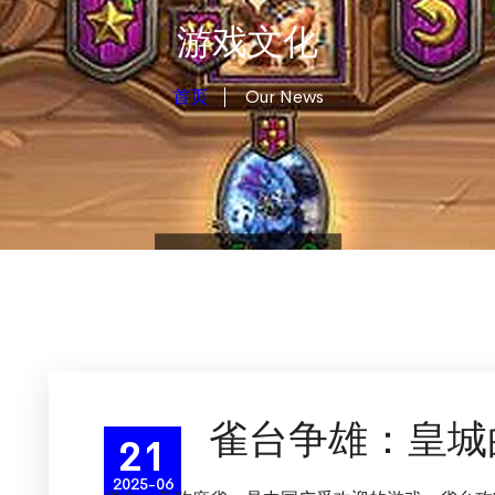
游戏文化
首页
Our News
雀台争雄：皇城
21
2025-06