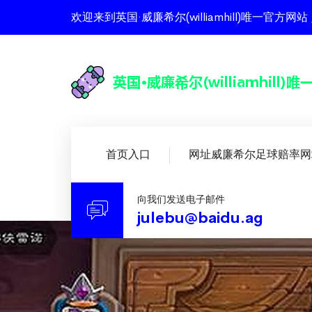
欢迎来到英国·威廉希尔(williamhill)唯一
首页入口
网址威廉希尔足球赔率网
向我们发送电子邮件
julebu@baidu.ag