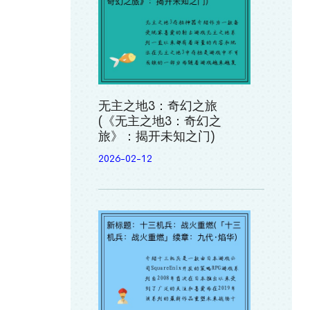
无主之地3：奇幻之旅
(《无主之地3：奇幻之
旅》：揭开未知之门)
2026-02-12