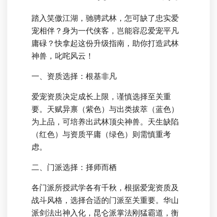
踏入笑傲江湖，驰骋武林，怎可缺了忠实爱
宠相伴？身为一代侠客，岂能容忍爱宠平凡
庸碌？快拿起这份升级指南，助你打造武林
神兽，叱咤风云！
一、资质选择：根基非凡
爱宠资质决定成长上限，谨慎选择至关重
要。天赋异禀（紫色）与出类拔萃（蓝色）
为上品，可培养出武林顶尖神兽。天生缺陷
（红色）与资质平庸（绿色）则需慎重考
虑。
二、门派选择：择师而栖
各门派所授武学各有千秋，根据爱宠资质及
战斗风格，选择合适的门派至关重要。华山
派剑法出神入化，昆仑派掌法刚猛霸道，衡